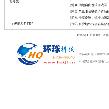
[
游戏
]
榴莲自由引爆游戏圈
[
家居
]
禁止阳台晒被子背后
[
游戏
]
沙漠奇迹：鸣沙山顶
苹果的路真的好...
[
资讯
]
合肥地铁行李箱墙背
联系我们
|
广告服务
|
诚聘
Copyright @
环球科技
201
本站部分资源来自网友上