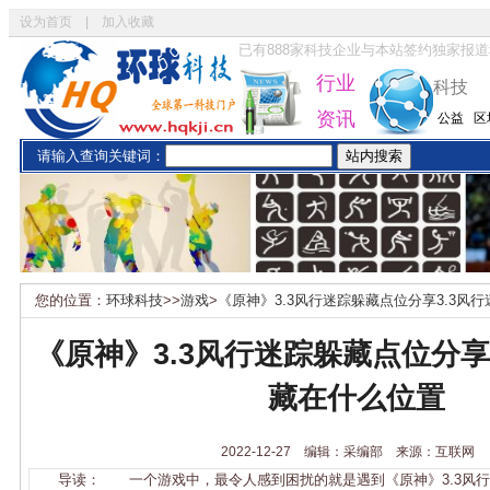
设为首页
|
加入收藏
已有
888
家科技企业与本站签约独家报道
行业
科技
资讯
公益
区
请输入查询关键词：
您的位置：
环球科技
>>
游戏
>
《原神》3.3风行迷踪躲藏点位分享3.3风
《原神》3.3风行迷踪躲藏点位分享
藏在什么位置
2022-12-27 编辑：采编部 来源：互联网
导读： 一个游戏中，最令人感到困扰的就是遇到《原神》3.3风行