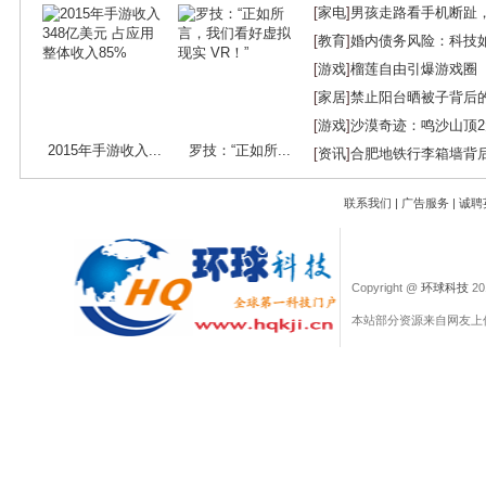
[
家电
]
男孩走路看手机断趾
[
教育
]
婚内债务风险：科技
[
游戏
]
榴莲自由引爆游戏圈
[
家居
]
禁止阳台晒被子背后
[
游戏
]
沙漠奇迹：鸣沙山顶
2015年手游收入...
罗技：“正如所...
[
资讯
]
合肥地铁行李箱墙背
联系我们
|
广告服务
|
诚聘
Copyright @
环球科技
201
本站部分资源来自网友上