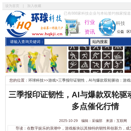
设为首页
|
加入收藏
已有
888
家科技企业与本站签约独家报道
行业
科技
资讯
公益
区
请输入查询关键词：
您的位置：
环球科技
>>
游戏
>
三季报印证韧性，AI与爆款双轮驱动：游
三季报印证韧性，AI与爆款双轮驱
多点催化行情
2025-10-29 编辑：采编部 来源：互联网
导读：在数字娱乐的浪潮中，游戏板块以其独特的韧性和创新力，成