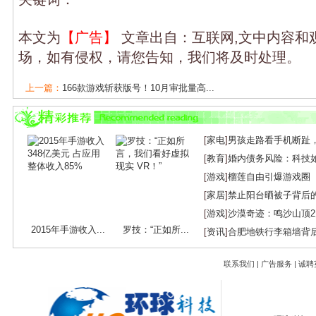
本文为
【广告】
文章出自：互联网,文中内容和
场，如有侵权，请您告知，我们将及时处理。
上一篇：
166款游戏斩获版号！10月审批量高...
下一篇：
凉屋游戏破圈之作：《楼兰：诅咒...
[
家电
]
男孩走路看手机断趾
[
教育
]
婚内债务风险：科技
[
游戏
]
榴莲自由引爆游戏圈
[
家居
]
禁止阳台晒被子背后
[
游戏
]
沙漠奇迹：鸣沙山顶
2015年手游收入...
罗技：“正如所...
[
资讯
]
合肥地铁行李箱墙背
联系我们
|
广告服务
|
诚聘