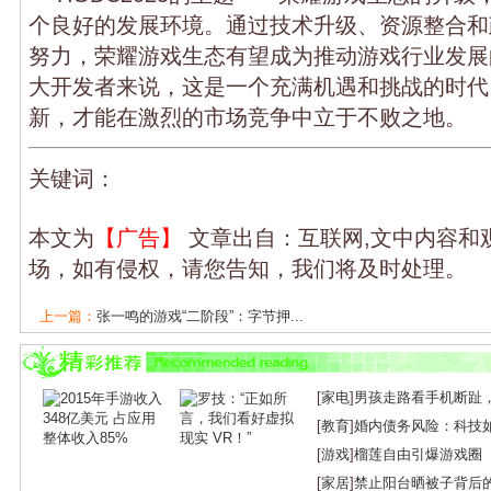
个良好的发展环境。通过技术升级、资源整合和
努力，荣耀游戏生态有望成为推动游戏行业发展
大开发者来说，这是一个充满机遇和挑战的时代
新，才能在激烈的市场竞争中立于不败之地。
关键词：
本文为
【广告】
文章出自：互联网,文中内容和
场，如有侵权，请您告知，我们将及时处理。
上一篇：
张一鸣的游戏“二阶段”：字节押...
下一篇：
索尼跨界出击！《地平线》MMORPG...
[
家电
]
男孩走路看手机断趾
[
教育
]
婚内债务风险：科技
[
游戏
]
榴莲自由引爆游戏圈
[
家居
]
禁止阳台晒被子背后