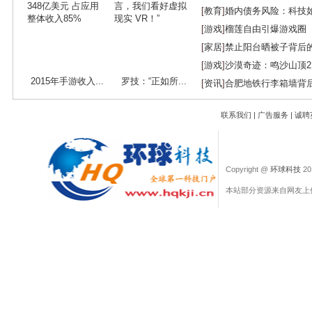
[
教育
]
婚内债务风险：科技
[
游戏
]
榴莲自由引爆游戏圈
[
家居
]
禁止阳台晒被子背后
[
游戏
]
沙漠奇迹：鸣沙山顶
2015年手游收入...
罗技：“正如所...
[
资讯
]
合肥地铁行李箱墙背
联系我们
|
广告服务
|
诚聘
Copyright @
环球科技
201
本站部分资源来自网友上