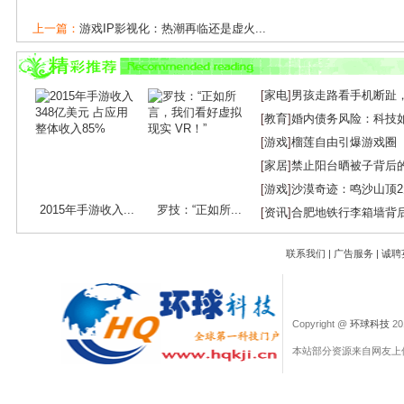
上一篇：
游戏IP影视化：热潮再临还是虚火...
下一篇：
累计套现85亿后再出手！210亿身家...
[
家电
]
男孩走路看手机断趾
[
教育
]
婚内债务风险：科技
[
游戏
]
榴莲自由引爆游戏圈
[
家居
]
禁止阳台晒被子背后
[
游戏
]
沙漠奇迹：鸣沙山顶
2015年手游收入...
罗技：“正如所...
[
资讯
]
合肥地铁行李箱墙背
联系我们
|
广告服务
|
诚聘
Copyright @
环球科技
201
本站部分资源来自网友上