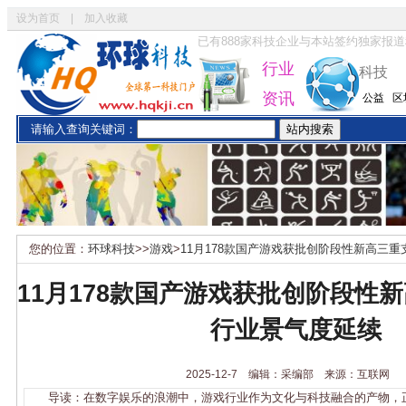
设为首页
|
加入收藏
已有
888
家科技企业与本站签约独家报道
行业
科技
资讯
公益
区
请输入查询关键词：
您的位置：
环球科技
>>
游戏
>
11月178款国产游戏获批创阶段性新高三
11月178款国产游戏获批创阶段性
行业景气度延续
2025-12-7 编辑：采编部 来源：互联网
导读：在数字娱乐的浪潮中，游戏行业作为文化与科技融合的产物，正