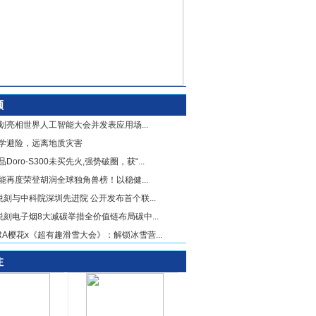
顾
划亮相世界人工智能大会并发表应用场...
学避险，远离地质灾害
Doro-S300未买先火,强势破圈，获“...
能再度荣登胡润全球独角兽榜！以稳健...
X悦刻与中科院深圳先进院 公开发布首个联...
X悦刻电子烟8大减碳举措全价值链布局碳中...
URA樱花x《超有趣滑雪大会》：解锁冰雪营...
注