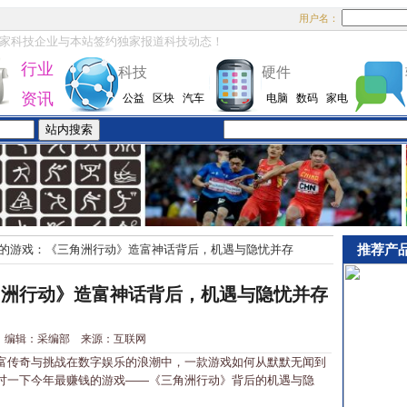
用户名：
家科技企业与本站签约独家报道科技动态！
行业
科技
硬件
资讯
公益
区块
汽车
电脑
数码
家电
推荐产
的游戏：《三角洲行动》造富神话背后，机遇与隐忧并存
角洲行动》造富神话背后，机遇与隐忧并存
1-1 编辑：采编部 来源：互联网
传奇与挑战在数字娱乐的浪潮中，一款游戏如何从默默无闻到
讨一下今年最赚钱的游戏——《三角洲行动》背后的机遇与隐