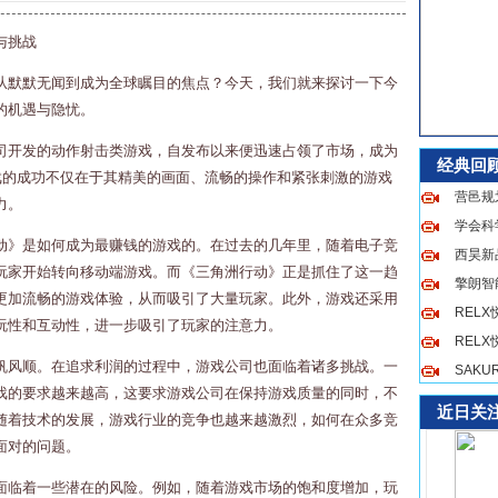
与挑战
从默默无闻到成为全球瞩目的焦点？今天，我们就来探讨一下今
的机遇与隐忧。
司开发的动作射击类游戏，自发布以来便迅速占领了市场，成为
经典回
戏的成功不仅在于其精美的画面、流畅的操作和紧张刺激的游戏
营邑规
力。
学会科
动》是如何成为最赚钱的游戏的。在过去的几年里，随着电子竞
西昊新品
玩家开始转向移动端游戏。而《三角洲行动》正是抓住了这一趋
擎朗智
更加流畅的游戏体验，从而吸引了大量玩家。此外，游戏还采用
REL
玩性和互动性，进一步吸引了玩家的注意力。
REL
帆风顺。在追求利润的过程中，游戏公司也面临着诸多挑战。一
SAK
戏的要求越来越高，这要求游戏公司在保持游戏质量的同时，不
近日关
随着技术的发展，游戏行业的竞争也越来越激烈，如何在众多竞
面对的问题。
面临着一些潜在的风险。例如，随着游戏市场的饱和度增加，玩