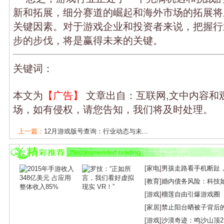
新和拓展，细分赛道的崛起和海外市场的拓展将
关键因素。对于游戏企业和投资者来说，把握行
步的步伐，将是赢得未来的关键。
关键词：
本文为
【广告】
文章出自：互联网,文中内容和
场，如有侵权，请您告知，我们将及时处理。
上一篇：
12月游戏版号查询：行业动态与未...
下一篇：
游戏行业景气度高，供需结构改善...
[
家电
]
男孩走路看手机断趾
[
教育
]
婚内债务风险：科技
[
游戏
]
榴莲自由引爆游戏圈
[
家居
]
禁止阳台晒被子背后
[
游戏
]
沙漠奇迹：鸣沙山顶