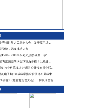
顾
划亮相世界人工智能大会并发表应用场...
学避险，远离地质灾害
Doro-S300未买先火,强势破圈，获“...
能再度荣登胡润全球独角兽榜！以稳健...
X悦刻与中科院深圳先进院 公开发布首个联...
X悦刻电子烟8大减碳举措全价值链布局碳中...
URA樱花x《超有趣滑雪大会》：解锁冰雪营...
注