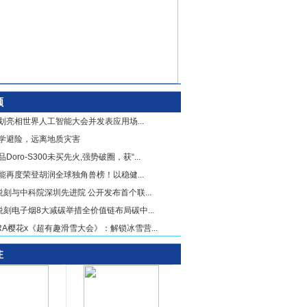
顾
划亮相世界人工智能大会并发表应用场...
学避险，远离地质灾害
Doro-S300未买先火,强势破圈，获“...
能再度荣登胡润全球独角兽榜！以稳健...
X悦刻与中科院深圳先进院 公开发布首个联...
X悦刻电子烟8大减碳举措全价值链布局碳中...
URA樱花x《超有趣滑雪大会》：解锁冰雪营...
注