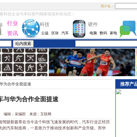
用户名：
家科技企业与本站签约独家报道科技动态！
行业
科技
硬件
资讯
公益
区块
汽车
电脑
数码
家电
推荐产
华为合作全面提速
车与华为合作全面提速
0-20 编辑：采编部 来源：互联网
驾驶新篇章在当今这个科技飞速发展的时代，汽车行业正经历
先的汽车制造商，一直致力于推动技术创新和产业升级。而华