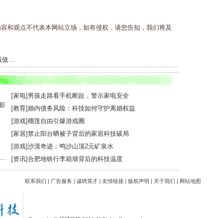
内容和观点不代表本网站立场，如有侵权，请您告知，我们将及
...
...
[
家电
]
男孩走路看手机断趾，警示家电安全
[
教育
]
婚内债务风险：科技如何守护离婚权益
[
游戏
]
榴莲自由引爆游戏圈
[
家居
]
禁止阳台晒被子背后的家居科技破局
[
游戏
]
沙漠奇迹：鸣沙山顶2元矿泉水
..
[
资讯
]
合肥地铁行李箱墙背后的科技温度
联系我们
|
广告服务
|
诚聘英才
|
友情链接
|
版权声明
|
关于我们
|
网站地图