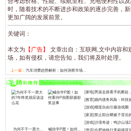
合考虑价格、性能、续航里程、充电便利性以及
时，随着技术的不断进步和政策的逐步完善，新
更加广阔的发展前景。
关键词：
本文为
【广告】
文章出自：互联网,文中内容和
场，如有侵权，请您告知，我们将及时处理。
上一篇：
汽车消费趋势解析：如何洞察市场...
下一篇：
中国汽车走向世界：从本土到全球...
[
家电
]
男孩走路看手机断趾
[
教育
]
婚内债务风险：科技
[
游戏
]
榴莲自由引爆游戏圈
[
家居
]
禁止阳台晒被子背后
[
游戏
]
沙漠奇迹：鸣沙山顶
为何不干一票大...
喊你学P图！如何...
[
资讯
]
合肥地铁行李箱墙背