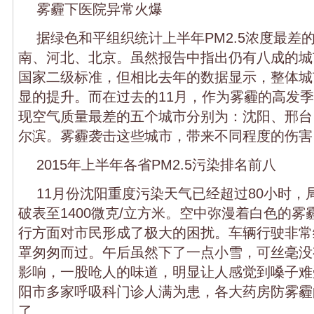
雾霾下医院异常火爆
据绿色和平组织统计上半年PM2.5浓度最差
南、河北、北京。虽然报告中指出仍有八成的城
国家二级标准，但相比去年的数据显示，整体城
显的提升。而在过去的11月，作为雾霾的高发
现空气质量最差的五个城市分别为：沈阳、邢台
尔滨。雾霾袭击这些城市，带来不同程度的伤害
2015年上半年各省PM2.5污染排名前八
11月份沈阳重度污染天气已经超过80小时，
破表至1400微克/立方米。空中弥漫着白色的
行方面对市民形成了极大的困扰。车辆行驶非常
罩匆匆而过。午后虽然下了一点小雪，可丝毫没
影响，一股呛人的味道，明显让人感觉到嗓子难
阳市多家呼吸科门诊人满为患，各大药房防雾霾
了。