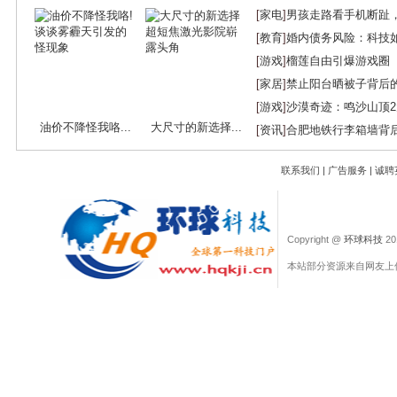
[
家电
]
男孩走路看手机断趾
[
教育
]
婚内债务风险：科技
[
游戏
]
榴莲自由引爆游戏圈
[
家居
]
禁止阳台晒被子背后
[
游戏
]
沙漠奇迹：鸣沙山顶
油价不降怪我咯...
大尺寸的新选择...
[
资讯
]
合肥地铁行李箱墙背
联系我们
|
广告服务
|
诚聘
Copyright @
环球科技
201
本站部分资源来自网友上