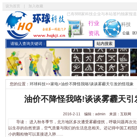
设为首页
|
加入收藏
已有
888
家科技企业与本站签约独家报道
行业
科技
资讯
公益
区
请输入查询关键词：
您的位置：
环球科技
>>
家电
>
油价不降怪我咯!谈谈雾霾天引发的怪现象
油价不降怪我咯!谈谈雾霾天引
2016-2-11 编辑：admin 来源：互联网
导读： 进入秋冬季节，北方地区多次遭受雾霾侵扰，呼吸问题再次沦
以生存的自然资源，空气质量与我们的生活息息相关。还记得中国工程院院
小的颗粒物可以直接进入肺......