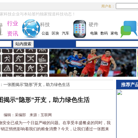
用户名：
家科技企业与本站签约独家报道科技动态！
行业
科技
硬件
资讯
公益
区块
汽车
电脑
数码
家电
推荐产
：一张图揭示“隐形”开支，助力绿色生活
图揭示“隐形”开支，助力绿色生活
0-20 编辑：采编部 来源：互联网
安全已成为一个日益严峻的问题。在享受丰盛餐桌的同时，我
”开销正悄然影响着我们的粮食消费？今天，让我们通过一张图来