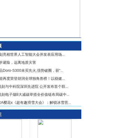
顾
划亮相世界人工智能大会并发表应用场...
学避险，远离地质灾害
Doro-S300未买先火,强势破圈，获“...
能再度荣登胡润全球独角兽榜！以稳健...
X悦刻与中科院深圳先进院 公开发布首个联...
X悦刻电子烟8大减碳举措全价值链布局碳中...
URA樱花x《超有趣滑雪大会》：解锁冰雪营...
注