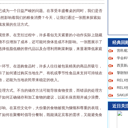
已成为一个日益严峻的问题。在享受丰盛餐桌的同时，我们是否
悄然影响着我们的粮食消费？今天，让我们通过一张图来探索如
续发展的生活方式。
观世界。在烹饪过程中，许多看似无关紧要的小动作实际上隐藏
糖不仅增加了成本，还可能对身体造成不利影响。一张图展示了
经典回
选择低脂低糖的替代品以及合理利用剩菜剩饭，来显著降低家庭
营邑规
学会科
西昊新品
一环节。在选购食品时，许多人往往被包装精美的商品所吸引，
示了如何通过购买当地生产、有机或季节性食品来支持可持续农
擎朗智
放，还能为当地农民带来稳定的收入。
REL
REL
处理方式。不当的储存方法可能导致食物变质，而错误的处理方
SAK
于如何正确储存和加工食物的建议，以延长保质期并减少浪费。
近日关
影响。在某些文化中，大份量的食物被视为慷慨和尊重的表现，
了如何在聚餐时倡导分餐制，既能满足宾客的需求，又能避免食