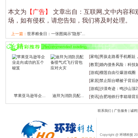
本文为
【广告】
文章出自：互联网,文中内容和
场，如有侵权，请您告知，我们将及时处理。
上一篇：
世界粮食日：一张图揭示“隐形”...
下一篇：
携手共筑儿童青少年心理健康防线...
[
家电
]
男孩走路看手机断趾
[
教育
]
婚内债务风险：科技
[
游戏
]
榴莲自由引爆游戏圈
[
家居
]
禁止阳台晒被子背后
[
游戏
]
沙漠奇迹：鸣沙山顶
苹果亚马逊等企...
迪拜为消防员配...
[
资讯
]
合肥地铁行李箱墙背
联系我们
|
广告服务
|
诚聘
Copyright @
环球科技
201