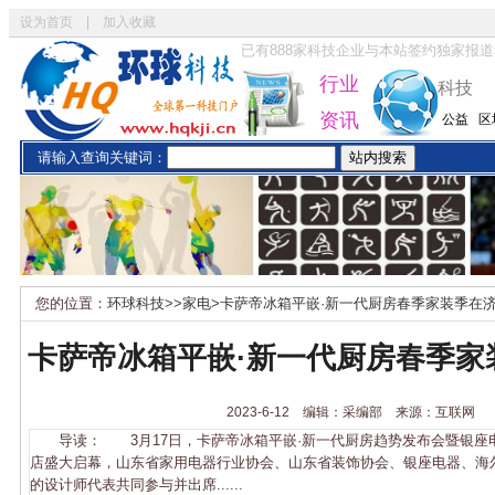
设为首页
|
加入收藏
已有
888
家科技企业与本站签约独家报道
行业
科技
资讯
公益
区
请输入查询关键词：
您的位置：
环球科技
>>
家电
>
卡萨帝冰箱平嵌·新一代厨房春季家装季在
卡萨帝冰箱平嵌·新一代厨房春季家
2023-6-12 编辑：采编部 来源：互联网
导读： 3月17日，卡萨帝冰箱平嵌·新一代厨房趋势发布会暨银座电
店盛大启幕，山东省家用电器行业协会、山东省装饰协会、银座电器、海
的设计师代表共同参与并出席......