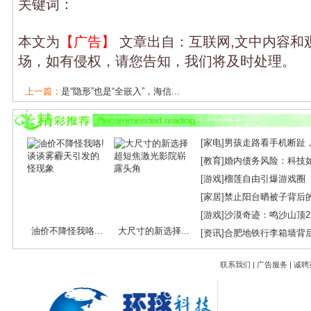
关键词：
本文为
【广告】
文章出自：互联网,文中内容和
场，如有侵权，请您告知，我们将及时处理。
上一篇：
是“隐形”也是“全嵌入”，海信...
下一篇：
海信学校“跨越式发展”背后的活...
[
家电
]
男孩走路看手机断趾
[
教育
]
婚内债务风险：科技
[
游戏
]
榴莲自由引爆游戏圈
[
家居
]
禁止阳台晒被子背后
[
游戏
]
沙漠奇迹：鸣沙山顶
油价不降怪我咯...
大尺寸的新选择...
[
资讯
]
合肥地铁行李箱墙背
联系我们
|
广告服务
|
诚聘