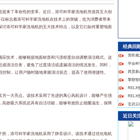
也迎来了革命性的变革。近日，添可科学家洗地机凭借其五大创
，这不仅标志着添可科学家洗地机在技术上的突破，也为消费者带来
探讨添可科学家洗地机的五大技术特点，以及它们如何重塑地面
经典回
营邑规
感应技术，能够根据地面材质和污渍程度自动调整清洁模式。这
学会科
完成清洁任务，避免了过度清洁或遗漏清洁的情况发生。同时，
西昊新品
远程控制，让用户随时随地掌握清洁状态，提高了使用便捷性。
擎朗智
REL
其另一大亮点。该技术采用了先进的离心风机设计，能够产生强
REL
，高效吸力系统还具有自洁功能，能够有效防止细菌滋生，保障
玄武云
近日关
干扰，添可科学家洗地机采用了静音设计。该技术通过优化电机