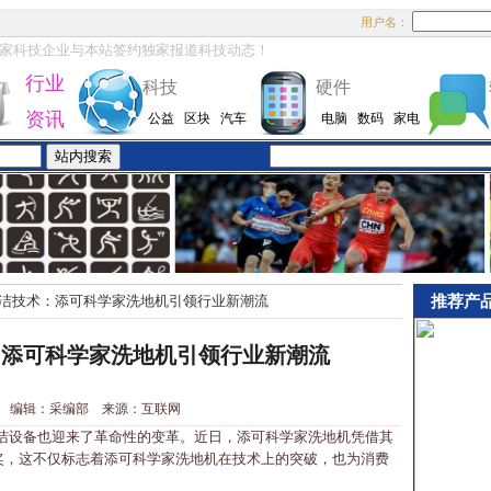
用户名：
家科技企业与本站签约独家报道科技动态！
行业
科技
硬件
资讯
公益
区块
汽车
电脑
数码
家电
推荐产
洁技术：添可科学家洗地机引领行业新潮流
：添可科学家洗地机引领行业新潮流
9-16 编辑：采编部 来源：互联网
设备也迎来了革命性的变革。近日，添可科学家洗地机凭借其
项大奖，这不仅标志着添可科学家洗地机在技术上的突破，也为消费