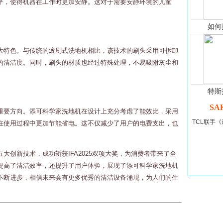
平，使得机器在工作时更加安静。这对于需要安静环境的儿童
如何
大特色。与传统的滚刷式洗地机相比，该技术的刷头采用可拆卸
的清洁度。同时，刷头的材质也经过特殊处理，不易吸附灰尘和
特斯
SA
重要方向。添可科学家洗地机在设计上充分考虑了能效比，采用
TCL联手《
在使用过程中更加节能省电。这不仅减少了用户的电费支出，也
大创新技术，成功斩获IFA2025双项大奖，为消费者带来了全
提高了清洁效率，还提升了用户体验，展现了添可科学家洗地机
不断进步，相信未来会有更多优秀的清洁设备涌现，为人们的生