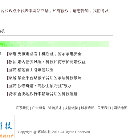
内容和观点不代表本网站立场，如有侵权，请您告知，我们将及
...
...
[
家电
]
男孩走路看手机断趾，警示家电安全
[
教育
]
婚内债务风险：科技如何守护离婚权益
[
游戏
]
榴莲自由引爆游戏圈
[
家居
]
禁止阳台晒被子背后的家居科技破局
[
游戏
]
沙漠奇迹：鸣沙山顶2元矿泉水
.
[
资讯
]
合肥地铁行李箱墙背后的科技温度
联系我们
|
广告服务
|
诚聘英才
|
友情链接
|
版权声明
|
关于我们
|
网站地图
Copyright @
环球科技
2014 All Rights Reserved