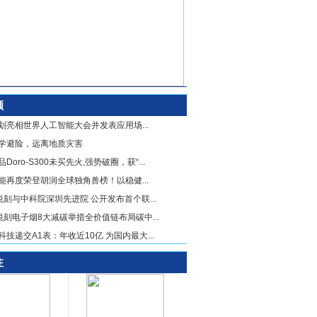
顾
划亮相世界人工智能大会并发表应用场...
学避险，远离地质灾害
Doro-S300未买先火,强势破圈，获“...
能再度荣登胡润全球独角兽榜！以稳健...
X悦刻与中科院深圳先进院 公开发布首个联...
X悦刻电子烟8大减碳举措全价值链布局碳中...
科技递交A1表：年收近10亿 为国内最大...
注