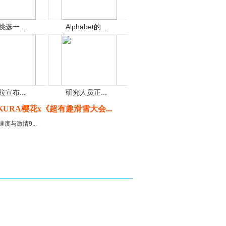
挑选一...
Alphabet的...
拉宣布...
研究人员正...
KURA樱花x《超有趣滑雪大会...
速度与激情9...