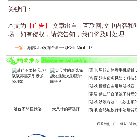
关键词：
本文为
【广告】
文章出自：互联网,文中内容和
场，如有侵权，请您告知，我们将及时处理。
上一篇：
海信CES发布全新一代RGB-MiniLED...
下一篇：
探究创维光伏的归属：是否为创维...
[
家电
]
男孩走路看手机断趾
[
教育
]
婚内债务风险：科技
[
游戏
]
榴莲自由引爆游戏圈
[
家居
]
禁止阳台晒被子背后
[
游戏
]
沙漠奇迹：鸣沙山顶
油价不降怪我咯...
大尺寸的新选择...
[
资讯
]
合肥地铁行李箱墙背
联系我们
|
广告服务
|
诚聘