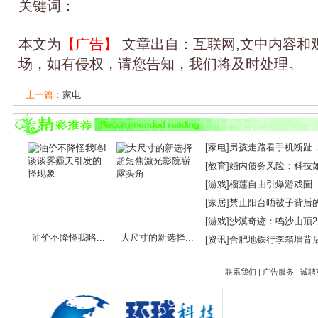
关键词：
本文为
【广告】
文章出自：互联网,文中内容和
场，如有侵权，请您告知，我们将及时处理。
上一篇：
家电
下一篇：
海信CES发布全新一代RGB-MiniLED...
[
家电
]
男孩走路看手机断趾
[
教育
]
婚内债务风险：科技
[
游戏
]
榴莲自由引爆游戏圈
[
家居
]
禁止阳台晒被子背后
[
游戏
]
沙漠奇迹：鸣沙山顶
油价不降怪我咯...
大尺寸的新选择...
[
资讯
]
合肥地铁行李箱墙背
联系我们
|
广告服务
|
诚聘