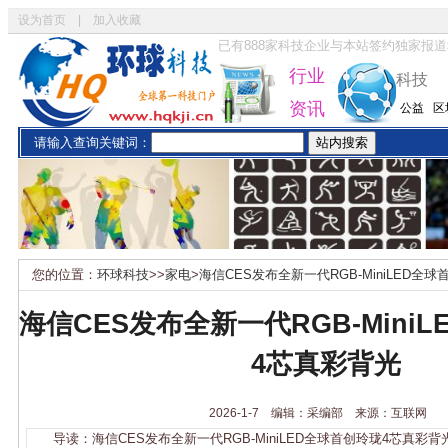
设为首页
|
加入收藏
已有
888
家科技企业与本站签约独家报道
行业
科技
资讯
公益
区
请输入查询关键词：
您的位置：
环球科技
>>
家电
>
海信CES发布全新一代RGB-MiniLED全
海信CES发布全新一代RGB-Mini
4芯真彩背光
2026-1-7 编辑：采编部 来源：互联网
导读：海信CES发布全新一代RGB-MiniLED全球首创玲珑4芯真彩