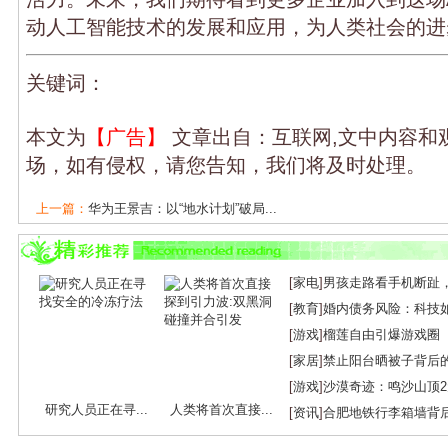
动人工智能技术的发展和应用，为人类社会的进
关键词：
本文为
【广告】
文章出自：互联网,文中内容和
场，如有侵权，请您告知，我们将及时处理。
上一篇：
华为王景吉：以“地水计划”破局...
下一篇：
港企组团亮相上海工博会：AI赋能...
[
家电
]
男孩走路看手机断趾
[
教育
]
婚内债务风险：科技
[
游戏
]
榴莲自由引爆游戏圈
[
家居
]
禁止阳台晒被子背后
[
游戏
]
沙漠奇迹：鸣沙山顶
研究人员正在寻...
人类将首次直接...
[
资讯
]
合肥地铁行李箱墙背