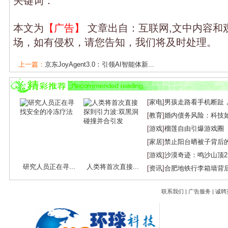
关键词：
本文为
【广告】
文章出自：互联网,文中内容和
场，如有侵权，请您告知，我们将及时处理。
上一篇：
京东JoyAgent3.0：引领AI智能体新...
下一篇：
AI推理迈入“10毫秒、1块钱”时代...
[
家电
]
男孩走路看手机断趾
[
教育
]
婚内债务风险：科技
[
游戏
]
榴莲自由引爆游戏圈
[
家居
]
禁止阳台晒被子背后
[
游戏
]
沙漠奇迹：鸣沙山顶
研究人员正在寻...
人类将首次直接...
[
资讯
]
合肥地铁行李箱墙背
联系我们
|
广告服务
|
诚聘