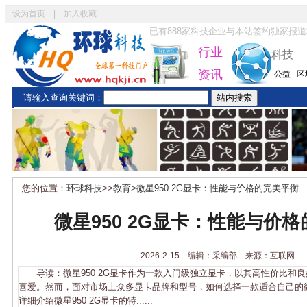
设为首页
|
加入收藏
已有
888
家科技企业与本站签约独家报道
行业
科技
资讯
公益
区
请输入查询关键词：
您的位置：
环球科技
>>
教育
>
微星950 2G显卡：性能与价格的完美平衡
微星950 2G显卡：性能与价
2026-2-15 编辑：采编部 来源：互联网
导读：微星950 2G显卡作为一款入门级独立显卡，以其高性价比和
喜爱。然而，面对市场上众多显卡品牌和型号，如何选择一款适合自己的微星
详细介绍微星950 2G显卡的特......