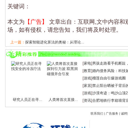
关键词：
本文为
【广告】
文章出自：互联网,文中内容和
场，如有侵权，请您告知，我们将及时处理。
上一篇：
探索智能进化算法的奥秘：从理论...
下一篇：
苹果Mini 4停产了吗？
[
家电
]
男孩走路看手机断趾
[
教育
]
婚内债务风险：科技
[
游戏
]
榴莲自由引爆游戏圈
[
家居
]
禁止阳台晒被子背后
[
游戏
]
沙漠奇迹：鸣沙山顶
研究人员正在寻...
人类将首次直接...
[
资讯
]
合肥地铁行李箱墙背
联系我们
|
广告服务
|
诚聘