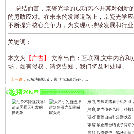
总结而言，京瓷光学的成功离不开其对创新
的勇敢应对。在未来的发展道路上，京瓷光学应
不断提升核心竞争力，为实现可持续发展和行业
关键词：
本文为
【广告】
文章出自：互联网,文中内容和
场，如有侵权，请您告知，我们将及时处理。
上一篇：
京东洗碗机节：家电市场新趋势，...
下一篇：
京瓷品牌：从传统到现代的华丽蜕...
[
家电
]
男孩走路看手机断趾
[
教育
]
婚内债务风险：科技
[
游戏
]
榴莲自由引爆游戏圈
[
家居
]
禁止阳台晒被子背后
[
游戏
]
沙漠奇迹：鸣沙山顶