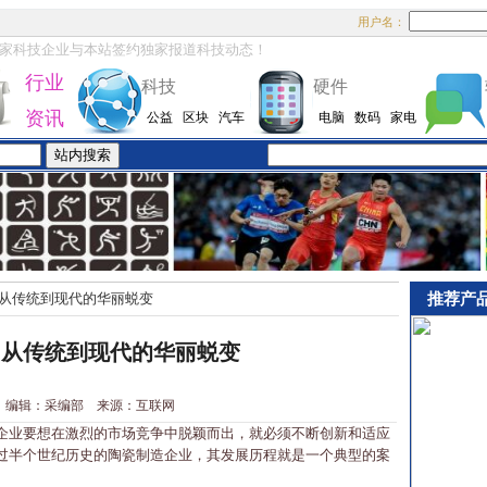
用户名：
家科技企业与本站签约独家报道科技动态！
行业
科技
硬件
资讯
公益
区块
汽车
电脑
数码
家电
推荐产
从传统到现代的华丽蜕变
：从传统到现代的华丽蜕变
2-8 编辑：采编部 来源：互联网
业要想在激烈的市场竞争中脱颖而出，就必须不断创新和适应
过半个世纪历史的陶瓷制造企业，其发展历程就是一个典型的案