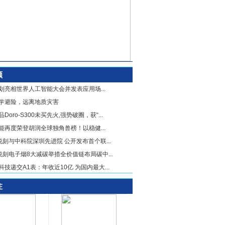
顾
划亮相世界人工智能大会并发表应用场...
学避险，远离地质灾害
Doro-S300未买先火,强势破圈，获“...
能再度荣登胡润全球独角兽榜！以稳健...
X悦刻与中科院深圳先进院 公开发布首个联...
X悦刻电子烟8大减碳举措全价值链布局碳中...
科技递交A1表：年收近10亿 为国内最大...
注